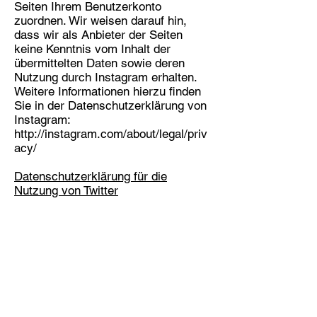
Seiten Ihrem Benutzerkonto
zuordnen. Wir weisen darauf hin,
dass wir als Anbieter der Seiten
keine Kenntnis vom Inhalt der
übermittelten Daten sowie deren
Nutzung durch Instagram erhalten.
Weitere Informationen hierzu finden
Sie in der Datenschutzerklärung von
Instagram:
http://instagram.com/about/legal/priv
acy/
Datenschutzerklärung für die
Nutzung von Twitter
Auf unseren Seiten sind Funktionen
des Dienstes Twitter eingebunden.
Diese Funktionen werden angeboten
durch die Twitter Inc., 1355 Market
Street, Suite 900, San Francisco, CA
94103, USA. Durch das Benutzen
von Twitter und der Funktion "Re-